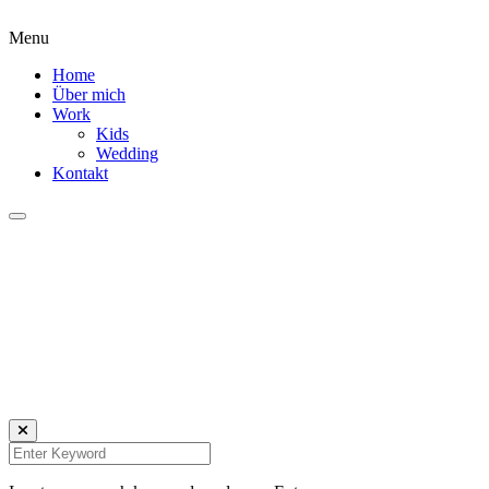
Menu
Home
Über mich
Work
Kids
Wedding
Kontakt
Daniela Tobian
all rights reserved
Ich bin auch hier:
INSTAGRAM
LINKEDIN
UNSPLASH