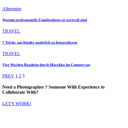
Allgemein
Warum professionelle Familienfotos so wertvoll sind
TRAVEL
7 Tricks, um Kinder natürlich zu fotografieren
TRAVEL
Vier Wochen Roadtrip durch Marokko im Campervan
PREV
1
2
3
Need a
Photographer
? Someone With Experience to
Collaborate
With?
LET'S WORK!
Daniela Tobian
all rights reserved