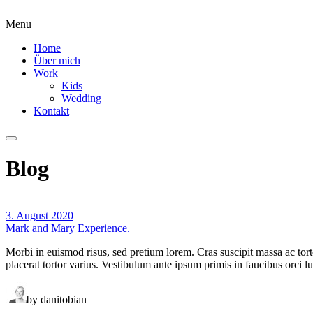
Menu
Home
Über mich
Work
Kids
Wedding
Kontakt
Blog
3. August 2020
Mark and Mary Experience.
Morbi in euismod risus, sed pretium lorem. Cras suscipit massa ac torto
placerat tortor varius. Vestibulum ante ipsum primis in faucibus orci 
by danitobian