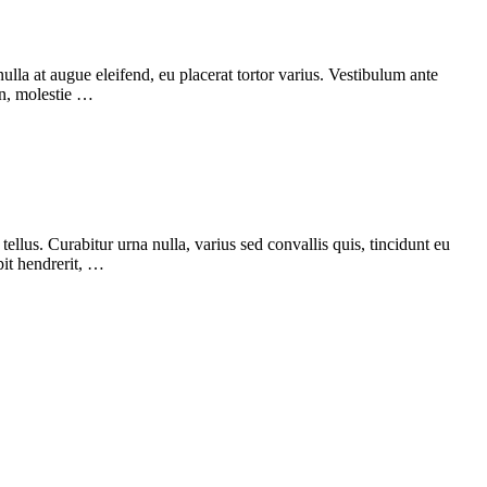
nulla at augue eleifend, eu placerat tortor varius. Vestibulum ante
in, molestie …
ellus. Curabitur urna nulla, varius sed convallis quis, tincidunt eu
pit hendrerit, …