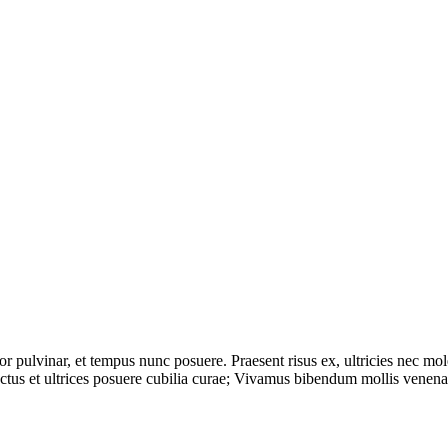
r pulvinar, et tempus nunc posuere. Praesent risus ex, ultricies nec mole
luctus et ultrices posuere cubilia curae; Vivamus bibendum mollis venen