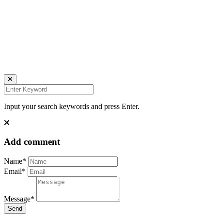
Daniela Tobian
all rights reserved
Ich bin auch hier:
INSTAGRAM
LINKEDIN
UNSPLASH
Input your search keywords and press Enter.
Add comment
Name*
Email*
Message*
Send