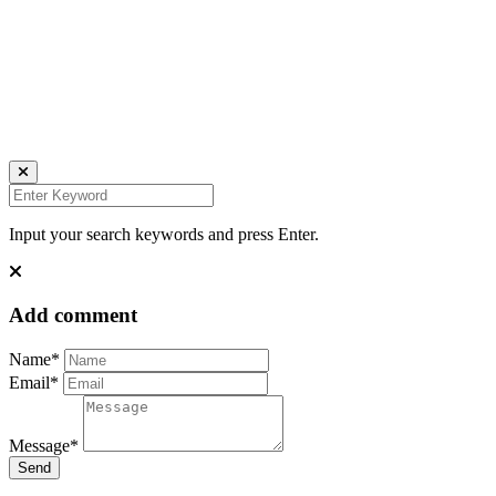
all rights reserved
Ich bin auch hier:
INSTAGRAM
LINKEDIN
UNSPLASH
Input your search keywords and press Enter.
Add comment
Name*
Email*
Message*
Send