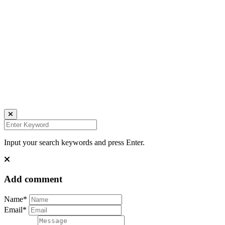
Johana K. Hanson Photo.
u00a9 all rights reserved
find me on:
INSTAGRAM
BECHANCE
LINKEDIN
FACEBOOK
UNSPLASH
Input your search keywords and press Enter.
Add comment
Name*
Email*