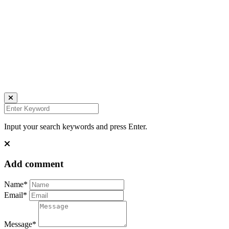
Daniela Tobian
all rights reserved
Ich bin auch hier:
INSTAGRAM
LINKEDIN
UNSPLASH
Input your search keywords and press Enter.
Add comment
Name*
Email*
Message*