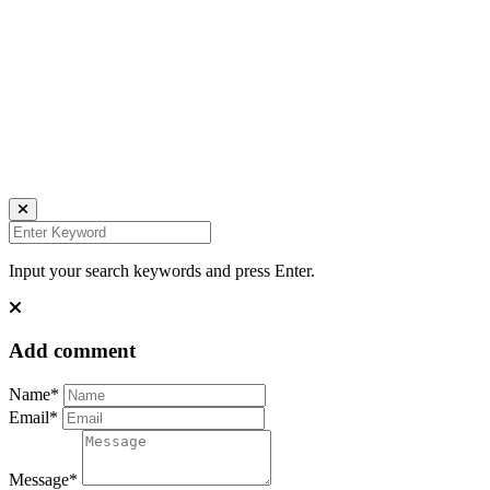
Daniela Tobian
all rights reserved
Ich bin auch hier:
INSTAGRAM
LINKEDIN
UNSPLASH
Input your search keywords and press Enter.
Add comment
Name*
Email*
Message*