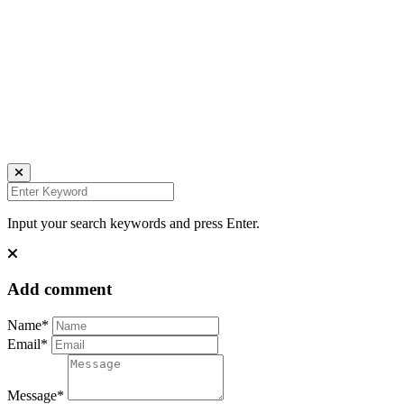
Daniela Tobian
all rights reserved
Ich bin auch hier:
INSTAGRAM
LINKEDIN
UNSPLASH
Input your search keywords and press Enter.
Add comment
Name*
Email*
Message*