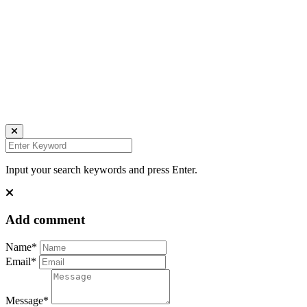
Daniela Tobian
all rights reserved
Ich bin auch hier:
INSTAGRAM
LINKEDIN
UNSPLASH
Input your search keywords and press Enter.
Add comment
Name*
Email*
Message*