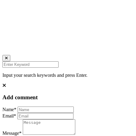
Daniela Tobian
all rights reserved
Ich bin auch hier:
INSTAGRAM
LINKEDIN
UNSPLASH
Input your search keywords and press Enter.
Add comment
Name*
Email*
Message*