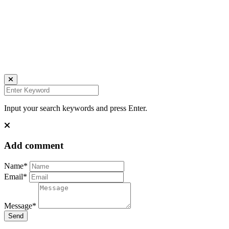
all rights reserved
Ich bin auch hier:
INSTAGRAM
LINKEDIN
UNSPLASH
Input your search keywords and press Enter.
Add comment
Name*
Email*
Message*
Send