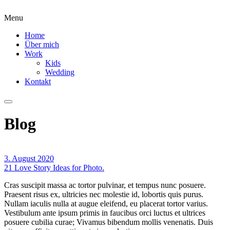
Menu
Home
Über mich
Work
Kids
Wedding
Kontakt
Blog
3. August 2020
21 Love Story Ideas for Photo.
Cras suscipit massa ac tortor pulvinar, et tempus nunc posuere.
Praesent risus ex, ultricies nec molestie id, lobortis quis purus.
Nullam iaculis nulla at augue eleifend, eu placerat tortor varius.
Vestibulum ante ipsum primis in faucibus orci luctus et ultrices
posuere cubilia curae; Vivamus bibendum mollis venenatis. Duis