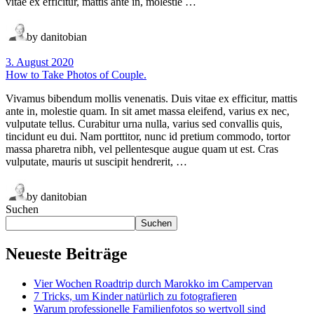
vitae ex efficitur, mattis ante in, molestie …
by danitobian
3. August 2020
How to Take Photos of Couple.
Vivamus bibendum mollis venenatis. Duis vitae ex efficitur, mattis
ante in, molestie quam. In sit amet massa eleifend, varius ex nec,
vulputate tellus. Curabitur urna nulla, varius sed convallis quis,
tincidunt eu dui. Nam porttitor, nunc id pretium commodo, tortor
massa pharetra nibh, vel pellentesque augue quam ut est. Cras
vulputate, mauris ut suscipit hendrerit, …
by danitobian
Suchen
Suchen
Neueste Beiträge
Vier Wochen Roadtrip durch Marokko im Campervan
7 Tricks, um Kinder natürlich zu fotografieren
Warum professionelle Familienfotos so wertvoll sind