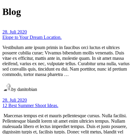
Blog
28. Juli 2020
Elope to Your Dream Location.
Vestibulum ante ipsum primis in faucibus orci luctus et ultrices
posuere cubilia curae; Vivamus bibendum mollis venenatis. Duis
vitae ex efficitur, mattis ante in, molestie quam. In sit amet massa
eleifend, varius ex nec, vulputate tellus. Curabitur urna nulla, varius
sed convallis quis, tincidunt eu dui. Nam porttitor, nunc id pretium
commodo, tortor massa pharetra …
by danitobian
28. Juli 2020
12 Best Summer Shoot Ideas.
Maecenas tempus est et mauris pellentesque cursus. Nulla facilisi.
Pellentesque blandit lorem sit amet enim ultricies tempus. Nullam
malesuada libero et lectus imperdiet tempus. Duis et justo posuere,
dignissim turpis et, facilisis turpis. Donec velit metus, blandit vel