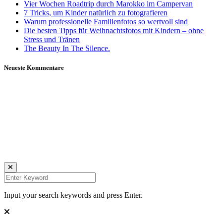
Vier Wochen Roadtrip durch Marokko im Campervan
7 Tricks, um Kinder natürlich zu fotografieren
Warum professionelle Familienfotos so wertvoll sind
Die besten Tipps für Weihnachtsfotos mit Kindern – ohne
Stress und Tränen
The Beauty In The Silence.
Neueste Kommentare
Daniela Tobian
all rights reserved
Ich bin auch hier:
INSTAGRAM
LINKEDIN
UNSPLASH
Input your search keywords and press Enter.