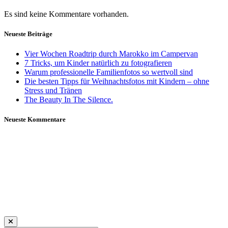
Es sind keine Kommentare vorhanden.
Neueste Beiträge
Vier Wochen Roadtrip durch Marokko im Campervan
7 Tricks, um Kinder natürlich zu fotografieren
Warum professionelle Familienfotos so wertvoll sind
Die besten Tipps für Weihnachtsfotos mit Kindern – ohne
Stress und Tränen
The Beauty In The Silence.
Neueste Kommentare
Daniela Tobian
all rights reserved
Ich bin auch hier:
INSTAGRAM
LINKEDIN
UNSPLASH