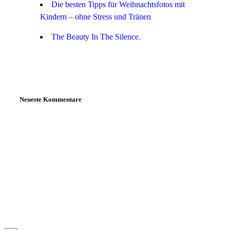
Die besten Tipps für Weihnachtsfotos mit
Kindern – ohne Stress und Tränen
The Beauty In The Silence.
Neueste Kommentare
Daniela Tobian
all rights reserved
Ich bin auch hier:
INSTAGRAM
LINKEDIN
UNSPLASH