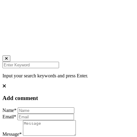
Daniela Tobian
all rights reserved
Ich bin auch hier:
INSTAGRAM
LINKEDIN
UNSPLASH
Input your search keywords and press Enter.
Add comment
Name*
Email*
Message*